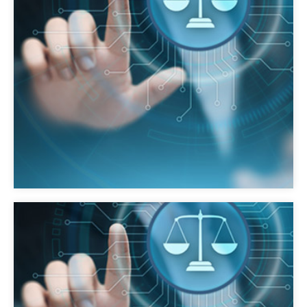
Déposer un recours hierarchique auprès du
Parquet Général à la Cour d’appel, c’est-à-dire,
rédiger une lettre de constestation par
rapport à la décision de classement sans
suite du Procureur de la République.
Se constituer partie civile devant le doyen
des juges d’instruction, par un courrier envoyé
en recommandé avec accusé réception. Une