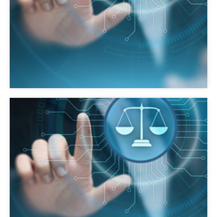
consignation financière pourra être demandée
par la juridiction.La recevabilité de la plainte
avec constitution de partie civile est soumise
à certaines conditions.
Directement citer l’auteur devant la juridiction
pénale, sous réserve de disposer des
éléments suffisants à démontrer la
constitution de l’infraction. Une consignation
financière pourra être demandée par la
juridiction. Selon la nature de l’infraction, la
juridiction pénale à saisir ne sera pas la même.