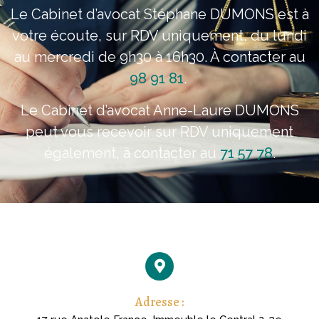
Le Cabinet d’avocat Stéphane DUMONS est à
votre écoute, sur RDV uniquement, du lundi
au mercredi de 9h30 à 16h30. À contacter au
98 91 81
.
Le Cabinet d’avocat Anne-Laure DUMONS
peut vous recevoir sur RDV uniquement
également, à contacter au
71 57 78
.
Adresse :