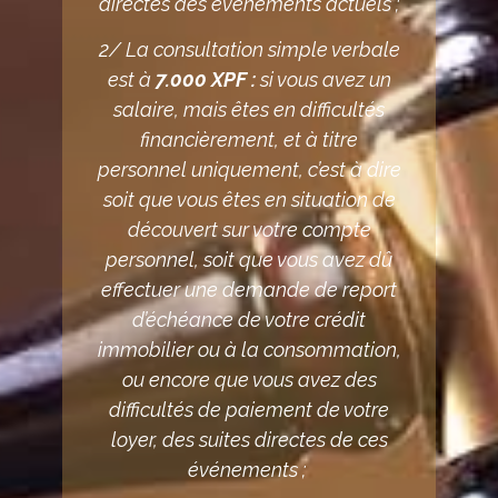
directes des événements actuels ;
2/ La consultation simple verbale
est à
7.000 XPF :
si vous avez un
salaire, mais êtes en difficultés
financièrement, et à titre
personnel uniquement, c’est à dire
soit que vous êtes en situation de
découvert sur votre compte
personnel, soit que vous avez dû
effectuer une demande de report
d’échéance de votre crédit
immobilier ou à la consommation,
ou encore que vous avez des
difficultés de paiement de votre
loyer, des suites directes de ces
événements ;