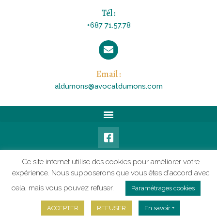
Tél :
+687 71.57.78
Email :
aldumons@avocatdumons.com
Mentions légales
Conditions Générales de Vente
Ce site internet utilise des cookies pour améliorer votre
Politique de confidentialité
Politique des cookies
expérience. Nous supposerons que vous êtes d'accord avec
cela, mais vous pouvez refuser.
Paramétrages cookies
ACCEPTER
REFUSER
En savoir +